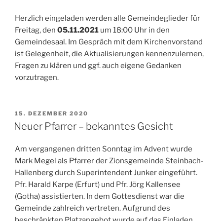
Herzlich eingeladen werden alle Gemeindeglieder für
Freitag, den
05.11.2021
um 18:00 Uhr in den
Gemeindesaal. Im Gespräch mit dem Kirchenvorstand
ist Gelegenheit, die Aktualisierungen kennenzulernen,
Fragen zu klären und ggf. auch eigene Gedanken
vorzutragen.
VERÖFFENTLICHT
15. DEZEMBER 2020
AM
Neuer Pfarrer – bekanntes Gesicht
Am vergangenen dritten Sonntag im Advent wurde
Mark Megel als Pfarrer der Zionsgemeinde Steinbach-
Hallenberg durch Superintendent Junker eingeführt.
Pfr. Harald Karpe (Erfurt) und Pfr. Jörg Kallensee
(Gotha) assistierten. In dem Gottesdienst war die
Gemeinde zahlreich vertreten. Aufgrund des
beschränkten Platzangebot wurde auf das Einladen