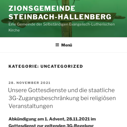
Zum
ZIONSGEMEINDE
Inhalt
STEINBACH-HALLENBERG
springen
Eine Gemeinde der Selbständigen Evangelisch-Lutherischen
Kirche
Menü
KATEGORIE:
UNCATEGORIZED
VERÖFFENTLICHT
28. NOVEMBER 2021
AM
Unsere Gottesdienste und die staatliche
3G-Zugangsbeschränkung bei religiösen
Veranstaltungen
Abkündigung am 1. Advent, 28.11.2021 im
Gottesdienst zur geltenden 3G-Regelung