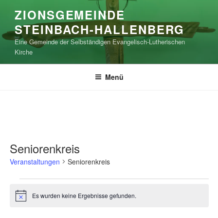
Zum
ZIONSGEMEINDE
Inhalt
STEINBACH-HALLENBERG
springen
Eine Gemeinde der Selbständigen Evangelisch-Lutherischen
Kirche
Menü
Seniorenkreis
Veranstaltungen
Seniorenkreis
Veranstaltungen
Es wurden keine Ergebnisse gefunden.
H
i
n