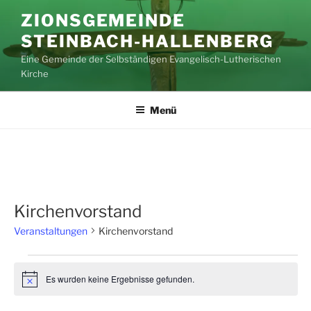
Zum
ZIONSGEMEINDE
Inhalt
STEINBACH-HALLENBERG
springen
Eine Gemeinde der Selbständigen Evangelisch-Lutherischen
Kirche
Menü
Kirchenvorstand
Veranstaltungen
Kirchenvorstand
Veranstaltungen
Es wurden keine Ergebnisse gefunden.
H
i
n