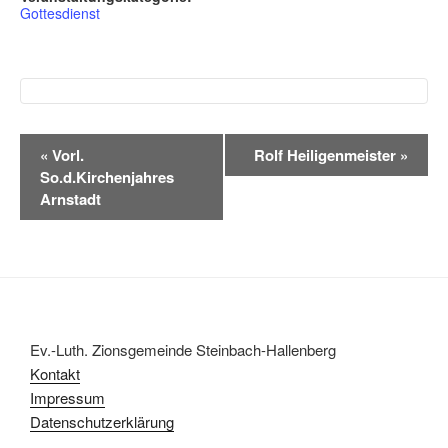
Gottesdienst
V
«
Vorl.
Rolf Heiligenmeister
»
e
So.d.Kirchenjahres
r
Arnstadt
a
n
s
t
a
l
Ev.-Luth. Zionsgemeinde Steinbach-Hallenberg
t
Kontakt
u
Impressum
n
Datenschutzerklärung
g