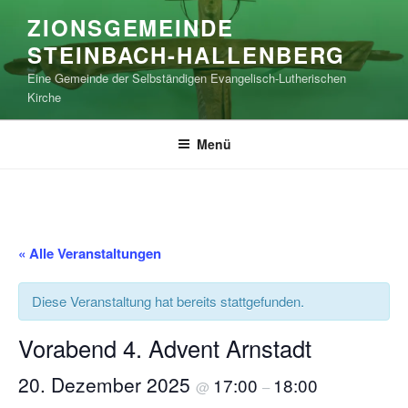
Zum
ZIONSGEMEINDE
Inhalt
STEINBACH-HALLENBERG
springen
Eine Gemeinde der Selbständigen Evangelisch-Lutherischen
Kirche
Menü
« Alle Veranstaltungen
Diese Veranstaltung hat bereits stattgefunden.
Vorabend 4. Advent Arnstadt
20. Dezember 2025
17:00
18:00
@
–