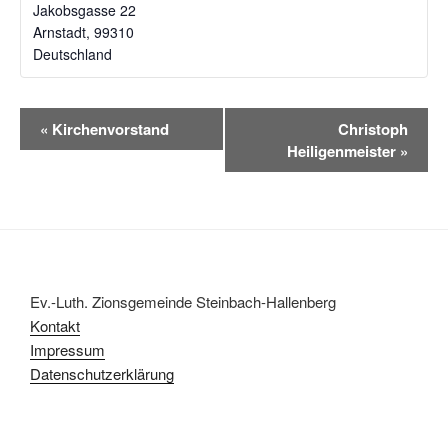
Jakobsgasse 22
Arnstadt
,
99310
Deutschland
V
«
Kirchenvorstand
Christoph
e
Heiligenmeister
»
r
a
n
s
t
a
Ev.-Luth. Zionsgemeinde Steinbach-Hallenberg
l
Kontakt
t
Impressum
u
Datenschutzerklärung
n
g
-