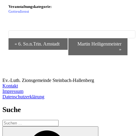
Veranstaltungskategorie:
Gottesdienst
Veranstaltung-
«
6. So.n.Trin. Arnstadt
Martin Heiligenmeister
Navigation
»
Ev.-Luth. Zionsgemeinde Steinbach-Hallenberg
Kontakt
Impressum
Datenschutzerklärung
Suche
Suchen
nach:
Suchen