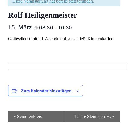
Diese Veranstaltung hat bereits stattgefunden.
Rolf Heiligenmeister
15. März
08:30
10:30
@
–
Gottesdienst mit Hl. Abendmahl, anschließ. Kirchenkaffee
Zum Kalender hinzufügen
Veranstaltung-
«
Seniorenkreis
Lätare Steinbach-H.
»
Navigation