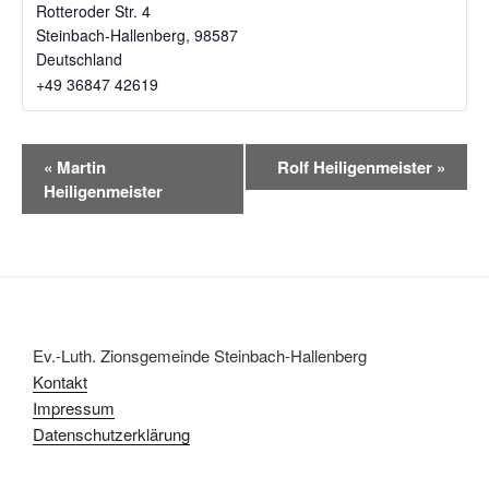
Rotteroder Str. 4
Steinbach-Hallenberg
,
98587
Deutschland
+49 36847 42619‬
V
«
Martin
Rolf Heiligenmeister
»
e
Heiligenmeister
r
a
n
s
t
a
Ev.-Luth. Zionsgemeinde Steinbach-Hallenberg
l
Kontakt
t
Impressum
u
Datenschutzerklärung
n
g