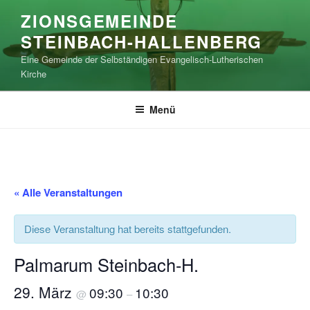
Zum
ZIONSGEMEINDE
Inhalt
STEINBACH-HALLENBERG
springen
Eine Gemeinde der Selbständigen Evangelisch-Lutherischen
Kirche
Menü
« Alle Veranstaltungen
Diese Veranstaltung hat bereits stattgefunden.
Palmarum Steinbach-H.
29. März
09:30
10:30
@
–