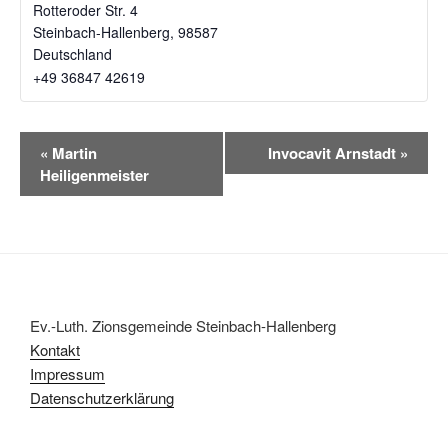
Rotteroder Str. 4
Steinbach-Hallenberg
,
98587
Deutschland
+49 36847 42619‬
V
«
Martin
Invocavit Arnstadt
»
e
Heiligenmeister
r
a
n
s
t
a
Ev.-Luth. Zionsgemeinde Steinbach-Hallenberg
l
Kontakt
t
Impressum
u
Datenschutzerklärung
n
g