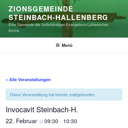
Zum
ZIONSGEMEINDE
Inhalt
STEINBACH-HALLENBERG
springen
Eine Gemeinde der Selbständigen Evangelisch-Lutherischen
Kirche
Menü
« Alle Veranstaltungen
Diese Veranstaltung hat bereits stattgefunden.
Invocavit Steinbach-H.
22. Februar
09:30
10:30
@
–