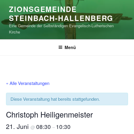
Zum
ZIONSGEMEINDE
Inhalt
STEINBACH-HALLENBERG
springen
Eine Gemeinde der Selbständigen Evangelisch-Lutherischen
Kirche
Menü
« Alle Veranstaltungen
Diese Veranstaltung hat bereits stattgefunden.
Christoph Heiligenmeister
21. Juni
08:30
10:30
@
–