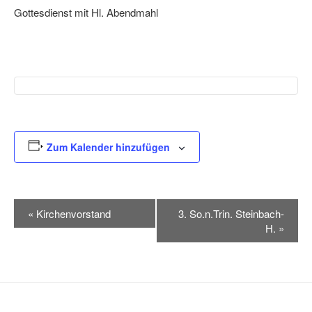
Gottesdienst mit Hl. Abendmahl
Zum Kalender hinzufügen
V
«
Kirchenvorstand
3. So.n.Trin. Steinbach-
e
H.
»
r
a
n
s
t