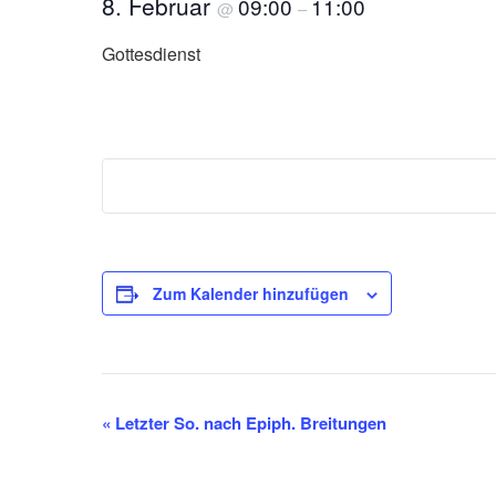
8. Februar
09:00
11:00
@
–
Gottesdienst
Zum Kalender hinzufügen
V
«
Letzter So. nach Epiph. Breitungen
e
r