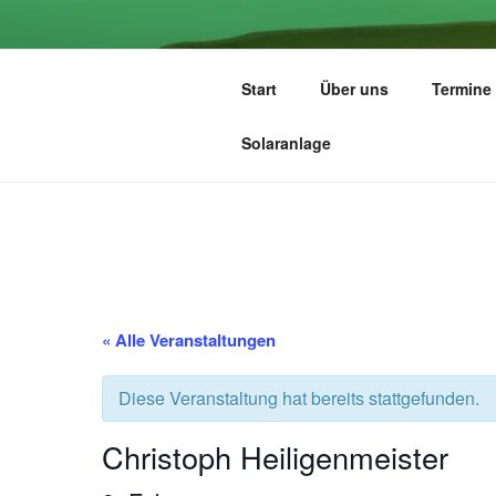
Zum
Inhalt
ZIONSGEM
springen
Start
Über uns
Termine
Eine Gemeinde der Selbständig
Solaranlage
« Alle Veranstaltungen
Diese Veranstaltung hat bereits stattgefunden.
Christoph Heiligenmeister