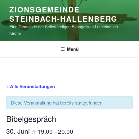
Zum
ZIONSGEMEINDE
Inhalt
STEINBACH-HALLENBERG
springen
Eine Gemeinde der Selbständigen Evangelisch-Lutherischen
Kirche
Menü
« Alle Veranstaltungen
Diese Veranstaltung hat bereits stattgefunden.
Bibelgespräch
30. Juni
19:00
20:00
@
–