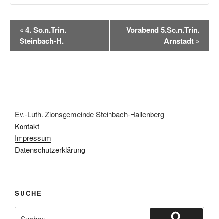
V
«
4. So.n.Trin.
Vorabend 5.So.n.Trin.
e
Steinbach-H.
Arnstadt
»
r
a
n
s
t
a
Ev.-Luth. Zionsgemeinde Steinbach-Hallenberg
l
Kontakt
t
Impressum
u
Datenschutzerklärung
n
g
-
SUCHE
N
a
Suchen