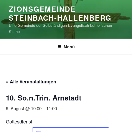
Zum
ZIONSGEMEINDE
Inhalt
STEINBACH-HALLENBERG
springen
Eine Gemeinde der Selbständigen Evangelisch-Lutherischen
Kirche
Menü
« Alle Veranstaltungen
10. So.n.Trin. Arnstadt
9. August @ 10:00
–
11:00
Gottesdienst