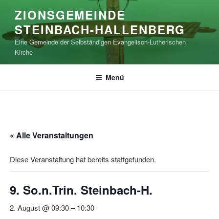
Zum
ZIONSGEMEINDE
Inhalt
STEINBACH-HALLENBERG
springen
Eine Gemeinde der Selbständigen Evangelisch-Lutherischen
Kirche
Menü
« Alle Veranstaltungen
Diese Veranstaltung hat bereits stattgefunden.
9. So.n.Trin. Steinbach-H.
2. August @ 09:30
–
10:30