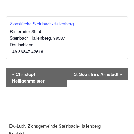
Zionskirche Steinbach-Hallenberg
Rotteroder Str. 4
Steinbach-Hallenberg
,
98587
Deutschland
+49 36847 42619‬
V
«
Christoph
3. So.n.Trin. Arnstadt
»
e
Heiligenmeister
r
a
n
s
t
a
Ev.-Luth. Zionsgemeinde Steinbach-Hallenberg
l
Kontakt