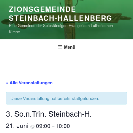
Zum
ZIONSGEMEINDE
Inhalt
STEINBACH-HALLENBERG
springen
Eine Gemeinde der Selbständigen Evangelisch-Lutherischen
Kirche
Menü
« Alle Veranstaltungen
Diese Veranstaltung hat bereits stattgefunden.
3. So.n.Trin. Steinbach-H.
21. Juni
09:00
10:00
@
–