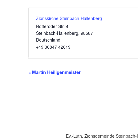
Zionskirche Steinbach-Hallenberg
Rotteroder Str. 4
Steinbach-Hallenberg
,
98587
Deutschland
+49 36847 42619‬
V
«
Martin Heiligenmeister
e
r
a
n
s
t
a
Ev.-Luth. Zionsgemeinde Steinbach-