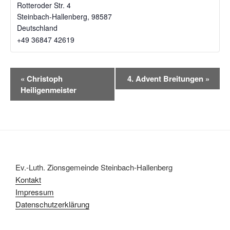
Rotteroder Str. 4
Steinbach-Hallenberg
,
98587
Deutschland
+49 36847 42619‬
V
«
Christoph
4. Advent Breitungen
»
e
Heiligenmeister
r
a
n
s
t
a
Ev.-Luth. Zionsgemeinde Steinbach-Hallenberg
l
Kontakt
t
Impressum
u
Datenschutzerklärung
n
g