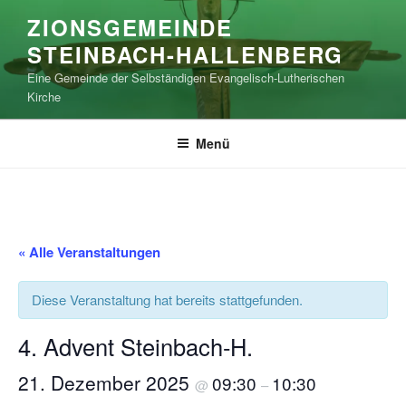
Zum
ZIONSGEMEINDE
Inhalt
STEINBACH-HALLENBERG
springen
Eine Gemeinde der Selbständigen Evangelisch-Lutherischen
Kirche
Menü
« Alle Veranstaltungen
Diese Veranstaltung hat bereits stattgefunden.
4. Advent Steinbach-H.
21. Dezember 2025
09:30
10:30
@
–